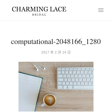
computational-2048166_1280
2017 年 2 月 14 日